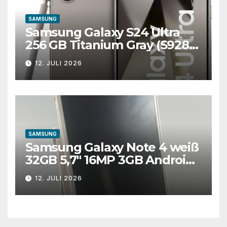
SAMSUNG
Samsung Galaxy S24 Ultra
256 GB Titanium Gray (S928B)
Dual-SIM Smartphone
12. JULI 2026
SAMSUNG
Samsung Galaxy Note 4 weiß
32GB 5,7″ 16MP 3GB Android
Smartphone defekt #A
12. JULI 2026