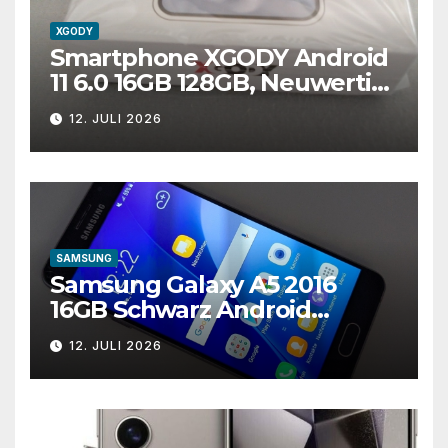
XGODY
Smartphone XGODY Android
11 6.0 16GB 128GB, Neuwertig ,
Ohne Vertrag
12. JULI 2026
SAMSUNG
Samsung Galaxy A5 2016
16GB Schwarz Android
Smartphone A510F
12. JULI 2026