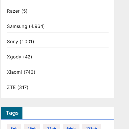
Razer
(5)
Samsung
(4.964)
Sony
(1.001)
Xgody
(42)
Xiaomi
(746)
ZTE
(317)
Tags
8gb
16gb
32gb
64gb
128gb