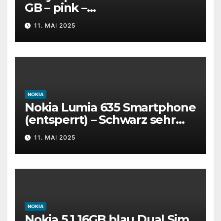
GB – pink –
entsperrt/Simlockfrei
11. MAI 2025
NOKIA
Nokia Lumia 635 Smartphone
(entsperrt) – Schwarz sehr
guter Zustand
11. MAI 2025
Originalverpackt
NOKIA
Nokia 5.1 16GB blau Dual Sim