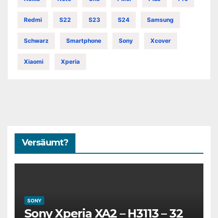
Redmi
S22
S23
S24
Samsung
Schwarz
Smartphone
Sony
Xcover
Xiaomi
Xperia
Versäumt?
SONY
Sony Xperia XA2 – H3113 – 32