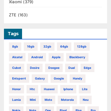
Xiaomi
(379)
ZTE
(163)
Tags
8gb
16gb
32gb
64gb
128gb
Alcatel
Android
Apple
Blackberry
Cubot
Desire
Doogee
Dual
Edge
Entsperrt
Galaxy
Google
Handy
Honor
Htc
Huawei
Iphone
Lite
Lumia
Mini
Moto
Motorola
Neu
Nokia
Note
One
Pixel
Plus
Pro