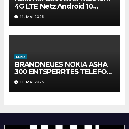
4G LTE Netz Android 10
Smartphone Handy
11. MAI 2025
NOKIA
BRANDNEUES NOKIA ASHA
300 ENTSPERRTES TELEFON
– BLUETOOTH – 5MP CAM –
11. MAI 2025
3G – RADIO