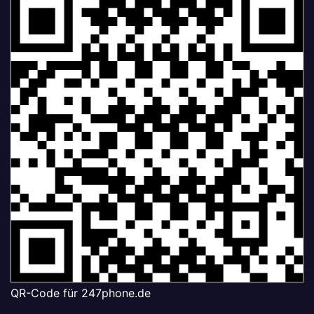
QR-Code für 247phone.de