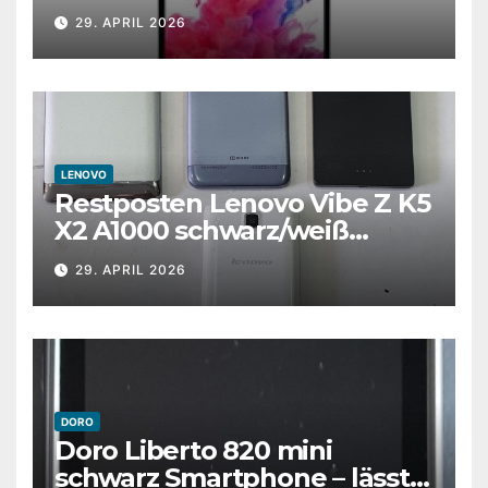
entsperrt weiß UK Versand
29. APRIL 2026
LENOVO
Restposten Lenovo Vibe Z K5
X2 A1000 schwarz/weiß
Android defekt Smartphones
29. APRIL 2026
DORO
Doro Liberto 820 mini
schwarz Smartphone – lässt