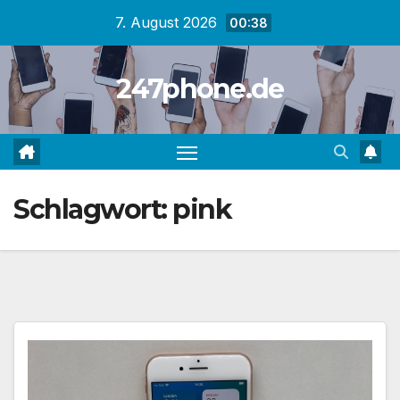
Zum
7. August 2026
00:38
Inhalt
springen
247phone.de
Schlagwort:
pink