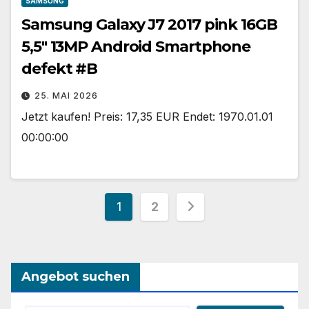
SAMSUNG
Samsung Galaxy J7 2017 pink 16GB
5,5″ 13MP Android Smartphone
defekt #B
25. MAI 2026
Jetzt kaufen! Preis: 17,35 EUR Endet: 1970.01.01
00:00:00
Seitennummerieru
1
2
der
Beiträge
Angebot suchen