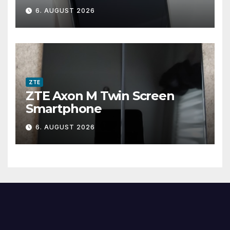
Smartphone gesprungen
6. AUGUST 2026
defekt #SF1
ZTE
ZTE Axon M Twin Screen
Smartphone
6. AUGUST 2026