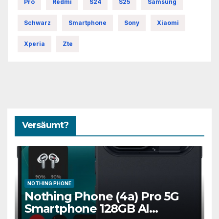
Pro
Redmi
S24
S25
Samsung
Schwarz
Smartphone
Sony
Xiaomi
Xperia
Zte
Versäumt?
NOTHING PHONE
Nothing Phone (4a) Pro 5G
Smartphone 128GB AI