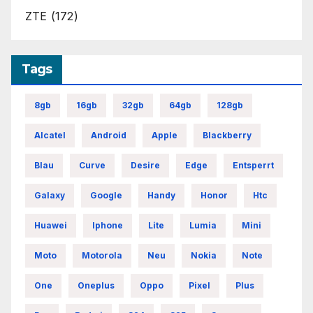
ZTE
(172)
Tags
8gb
16gb
32gb
64gb
128gb
Alcatel
Android
Apple
Blackberry
Blau
Curve
Desire
Edge
Entsperrt
Galaxy
Google
Handy
Honor
Htc
Huawei
Iphone
Lite
Lumia
Mini
Moto
Motorola
Neu
Nokia
Note
One
Oneplus
Oppo
Pixel
Plus