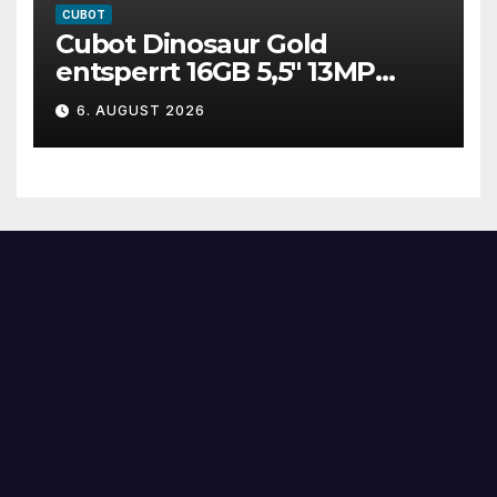
CUBOT
Cubot Dinosaur Gold
entsperrt 16GB 5,5″ 13MP
Dual SIM 4G Android
6. AUGUST 2026
Smartphone