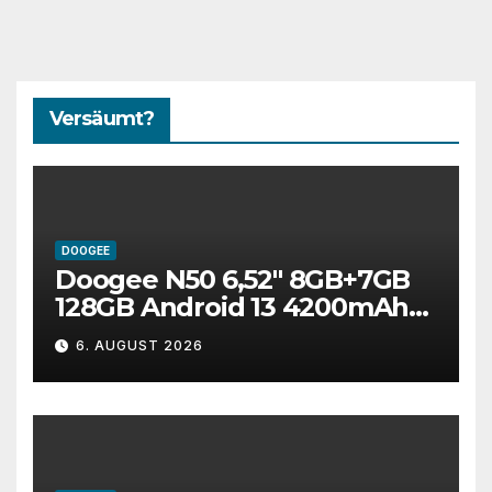
Versäumt?
DOOGEE
Doogee N50 6,52″ 8GB+7GB
128GB Android 13 4200mAh
Smartphone – FAIRY PINK
6. AUGUST 2026