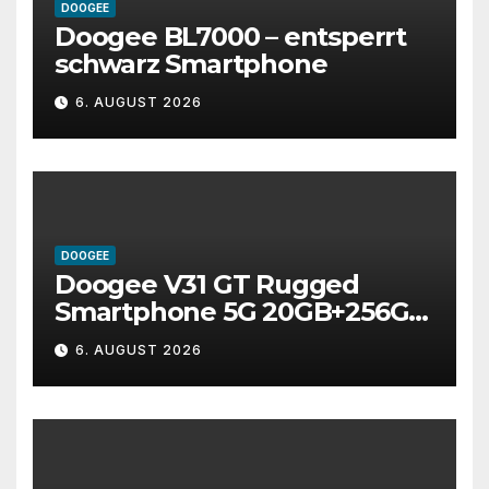
DOOGEE
Doogee BL7000 – entsperrt
schwarz Smartphone
6. AUGUST 2026
DOOGEE
Doogee V31 GT Rugged
Smartphone 5G 20GB+256GB
Android 13 Wärmebild 120Hz
6. AUGUST 2026