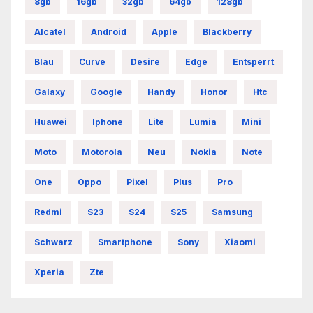
8gb
16gb
32gb
64gb
128gb
Alcatel
Android
Apple
Blackberry
Blau
Curve
Desire
Edge
Entsperrt
Galaxy
Google
Handy
Honor
Htc
Huawei
Iphone
Lite
Lumia
Mini
Moto
Motorola
Neu
Nokia
Note
One
Oppo
Pixel
Plus
Pro
Redmi
S23
S24
S25
Samsung
Schwarz
Smartphone
Sony
Xiaomi
Xperia
Zte