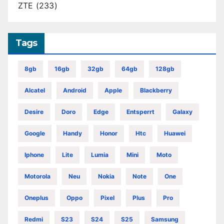
ZTE
(233)
Tags
8gb
16gb
32gb
64gb
128gb
Alcatel
Android
Apple
Blackberry
Desire
Doro
Edge
Entsperrt
Galaxy
Google
Handy
Honor
Htc
Huawei
Iphone
Lite
Lumia
Mini
Moto
Motorola
Neu
Nokia
Note
One
Oneplus
Oppo
Pixel
Plus
Pro
Redmi
S23
S24
S25
Samsung