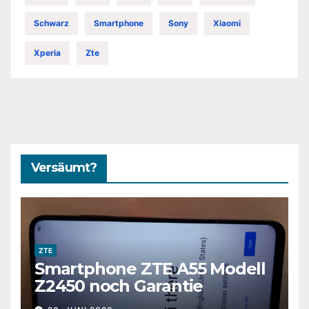
Schwarz
Smartphone
Sony
Xiaomi
Xperia
Zte
Versäumt?
ZTE
Smartphone ZTE A55 Modell
Z2450 noch Garantie