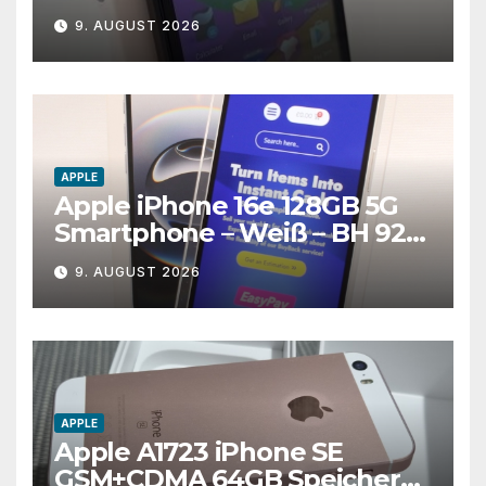
Android Smartphone
9. AUGUST 2026
APPLE
Apple iPhone 16e 128GB 5G
Smartphone – Weiß – BH 92%
(B)
9. AUGUST 2026
APPLE
Apple A1723 iPhone SE
GSM+CDMA 64GB Speicher