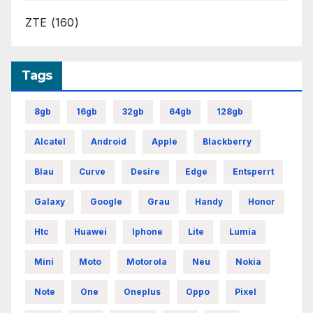
ZTE
(160)
Tags
8gb
16gb
32gb
64gb
128gb
Alcatel
Android
Apple
Blackberry
Blau
Curve
Desire
Edge
Entsperrt
Galaxy
Google
Grau
Handy
Honor
Htc
Huawei
Iphone
Lite
Lumia
Mini
Moto
Motorola
Neu
Nokia
Note
One
Oneplus
Oppo
Pixel