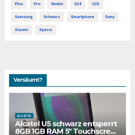
Plus
Pro
Redmi
S24
S25
Samsung
Schwarz
Smartphone
Sony
Xiaomi
Xperia
Versäumt?
ALCATEL
Alcatel U5 schwarz entsperrt
8GB 1GB RAM 5″ Touchscreen