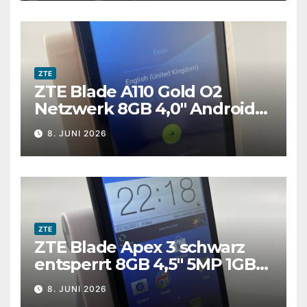
ZTE
ZTE Blade A110 Gold O2
Netzwerk 8GB 4,0″ Android
Touchscreen Smartphone
8. JUNI 2026
ZTE
ZTE Blade Apex 3 schwarz
entsperrt 8GB 4,5″ 5MP 1GB
RAM Android Smartphone
8. JUNI 2026