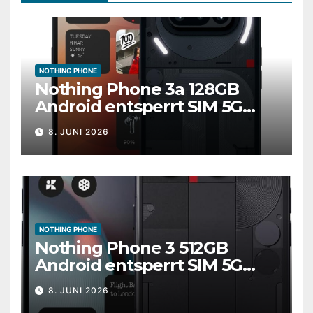
NOTHING PHONE
Nothing Phone 3a 128GB
Android entsperrt SIM 5G
schwarz Handy Smartphone
8. JUNI 2026
A
NOTHING PHONE
Nothing Phone 3 512GB
Android entsperrt SIM 5G
schwarz Handy Smartphone
8. JUNI 2026
A