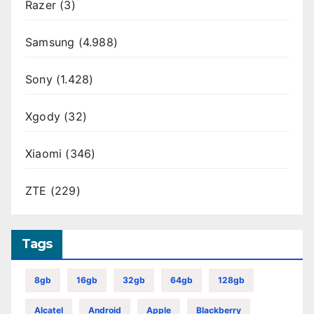
Razer
(3)
Samsung
(4.988)
Sony
(1.428)
Xgody
(32)
Xiaomi
(346)
ZTE
(229)
Tags
8gb
16gb
32gb
64gb
128gb
Alcatel
Android
Apple
Blackberry