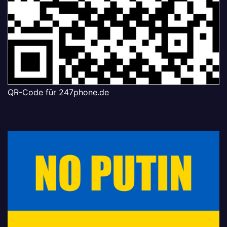
QR-Code für 247phone.de