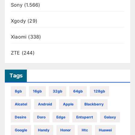
Sony
(1.566)
Xgody
(29)
Xiaomi
(338)
ZTE
(244)
Tags
8gb
16gb
32gb
64gb
128gb
Alcatel
Android
Apple
Blackberry
Desire
Doro
Edge
Entsperrt
Galaxy
Google
Handy
Honor
Htc
Huawei