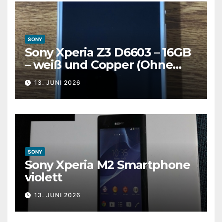
SONY
Sony Xperia Z3 D6603 – 16GB
– weiß und Copper (Ohne
Simlock) Smartphone
13. JUNI 2026
SONY
Sony Xperia M2 Smartphone
violett
13. JUNI 2026