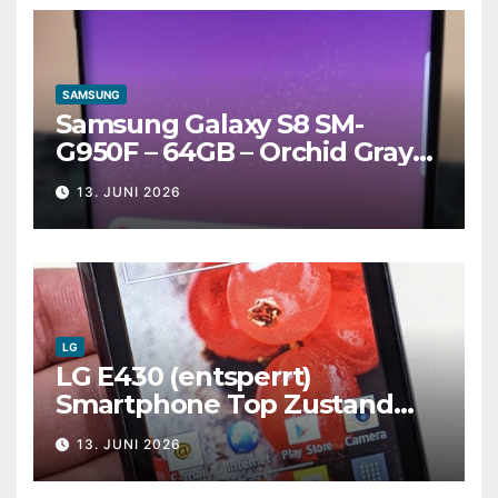
SAMSUNG
Samsung Galaxy S8 SM-
G950F – 64GB – Orchid Gray
(Entsperrt) Top Zustand
13. JUNI 2026
LG
LG E430 (entsperrt)
Smartphone Top Zustand
Kostenloser Versand und
13. JUNI 2026
Ladegerät