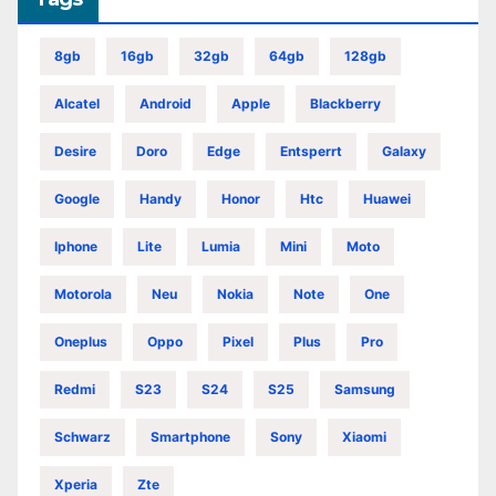
8gb
16gb
32gb
64gb
128gb
Alcatel
Android
Apple
Blackberry
Desire
Doro
Edge
Entsperrt
Galaxy
Google
Handy
Honor
Htc
Huawei
Iphone
Lite
Lumia
Mini
Moto
Motorola
Neu
Nokia
Note
One
Oneplus
Oppo
Pixel
Plus
Pro
Redmi
S23
S24
S25
Samsung
Schwarz
Smartphone
Sony
Xiaomi
Xperia
Zte