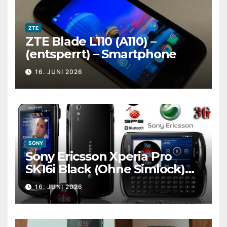
ZTE
ZTE Blade L110 (A110) –
(entsperrt) – Smartphone
16. JUNI 2026
SONY
Sony Ericsson Xperia Pro
SK16i Black (Ohne Simlock)
Smartphone WLAN GPS GUT
16. JUNI 2026