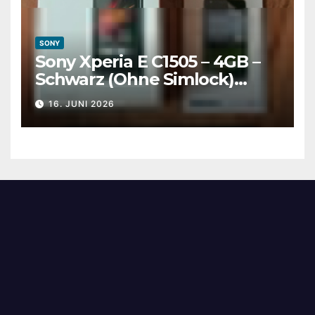
SONY
Sony Xperia E C1505 – 4GB –
Schwarz (Ohne Simlock)
Smartphone in OVP
16. JUNI 2026