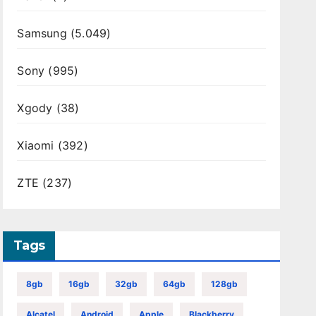
Samsung
(5.049)
Sony
(995)
Xgody
(38)
Xiaomi
(392)
ZTE
(237)
Tags
8gb
16gb
32gb
64gb
128gb
Alcatel
Android
Apple
Blackberry