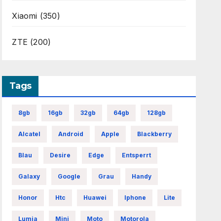
Xiaomi
(350)
ZTE
(200)
Tags
8gb
16gb
32gb
64gb
128gb
Alcatel
Android
Apple
Blackberry
Blau
Desire
Edge
Entsperrt
Galaxy
Google
Grau
Handy
Honor
Htc
Huawei
Iphone
Lite
Lumia
Mini
Moto
Motorola