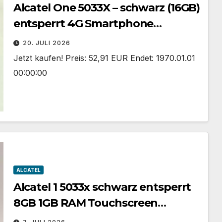
Alcatel One 5033X – schwarz (16GB)
entsperrt 4G Smartphone
einwandfreier Zustand
20. JULI 2026
Jetzt kaufen! Preis: 52,91 EUR Endet: 1970.01.01
00:00:00
ALCATEL
Alcatel 1 5033x schwarz entsperrt
8GB 1GB RAM Touchscreen
Android Smartphone