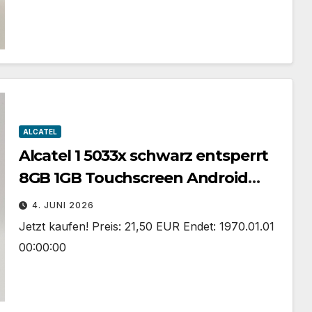
ALCATEL
Alcatel 1 5033x schwarz entsperrt
8GB 1GB Touchscreen Android
Smartphone unvollständig
4. JUNI 2026
Jetzt kaufen! Preis: 21,50 EUR Endet: 1970.01.01
00:00:00