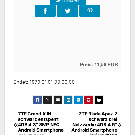
Jetzt kaufen!
Preis: 11,56 EUR
Endet: 1970.01.01 00:00:00
ZTE Grand X IN
ZTE Blade Apex 2
Beitragsnavigation
schwarz entsperrt
schwarz drei
4GB 4,3″ 8MP NFC
Netzwerke 4GB 4,5″
Android Smartphone
Android Smartphone