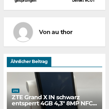
gesprungen
Defekt #C01
Von
au thor
Ähnlicher Beitrag
ZTE
ZTE Grand X IN schwarz
entsperrt 4GB 4,3″ 8MP NFC