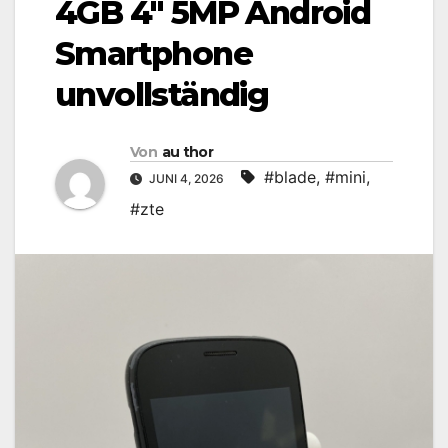
4GB 4″ 5MP Android
Smartphone
unvollständig
Von
au thor
#blade
,
#mini
,
JUNI 4, 2026
#zte