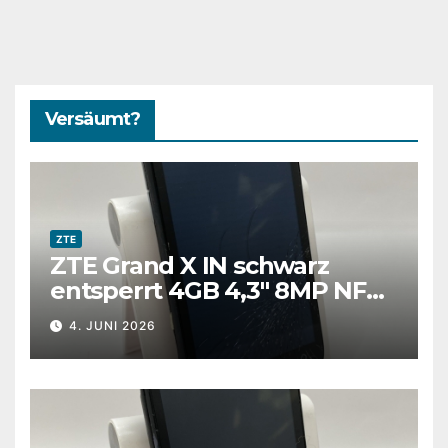
Versäumt?
ZTE
ZTE Grand X IN schwarz
entsperrt 4GB 4,3″ 8MP NFC
Android Smartphone
4. JUNI 2026
gesprungen