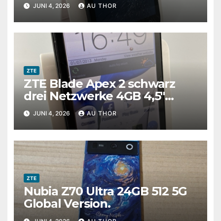
Android Smartphone
JUNI 4, 2026
AU THOR
gesprungen
ZTE
ZTE Blade Apex 2 schwarz
drei Netzwerke 4GB 4,5″
Android Smartphone Defekt
JUNI 4, 2026
AU THOR
#C01
ZTE
Nubia Z70 Ultra 24GB 512 5G
Global Version.