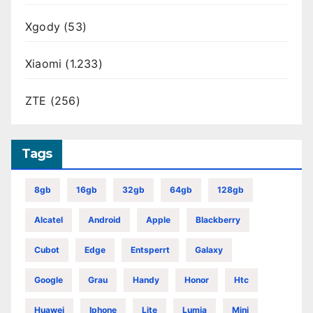
Xgody
(53)
Xiaomi
(1.233)
ZTE
(256)
Tags
8gb
16gb
32gb
64gb
128gb
Alcatel
Android
Apple
Blackberry
Cubot
Edge
Entsperrt
Galaxy
Google
Grau
Handy
Honor
Htc
Huawei
Iphone
Lite
Lumia
Mini