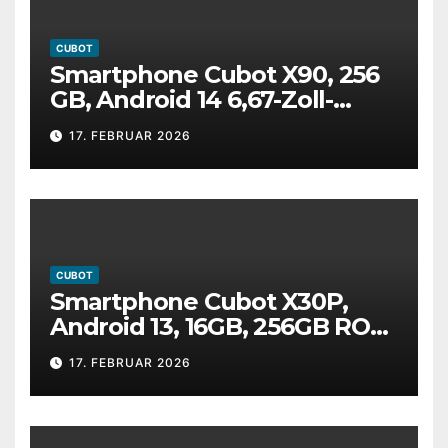
CUBOT
Smartphone Cubot X90, 256
GB, Android 14 6,67-Zoll-
AMOLED,120-Hz, 2 SIM, NFS
17. FEBRUAR 2026
CUBOT
Smartphone Cubot X30P,
Android 13, 16GB, 256GB ROM,
NFC, 6,4 Zoll FHD, 4200 mAh
17. FEBRUAR 2026