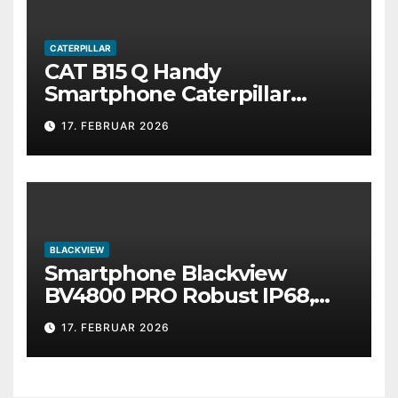
CATERPILLAR
CAT B15 Q Handy
Smartphone Caterpillar
Outdoor robust
17. FEBRUAR 2026
BLACKVIEW
Smartphone Blackview
BV4800 PRO Robust IP68,
12GB RAM (4+8) 128GB A15
17. FEBRUAR 2026