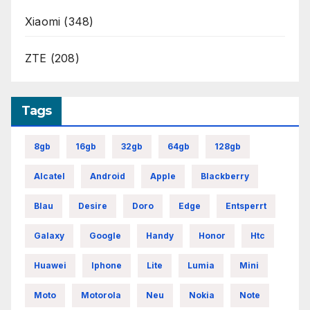
Xiaomi
(348)
ZTE
(208)
Tags
8gb
16gb
32gb
64gb
128gb
Alcatel
Android
Apple
Blackberry
Blau
Desire
Doro
Edge
Entsperrt
Galaxy
Google
Handy
Honor
Htc
Huawei
Iphone
Lite
Lumia
Mini
Moto
Motorola
Neu
Nokia
Note