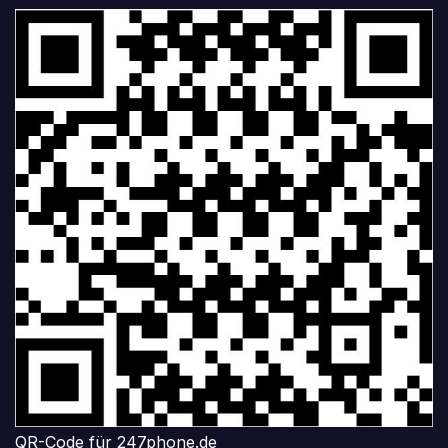
QR-Code für 247phone.de