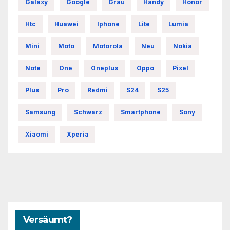
Galaxy
Google
Grau
Handy
Honor
Htc
Huawei
Iphone
Lite
Lumia
Mini
Moto
Motorola
Neu
Nokia
Note
One
Oneplus
Oppo
Pixel
Plus
Pro
Redmi
S24
S25
Samsung
Schwarz
Smartphone
Sony
Xiaomi
Xperia
Versäumt?