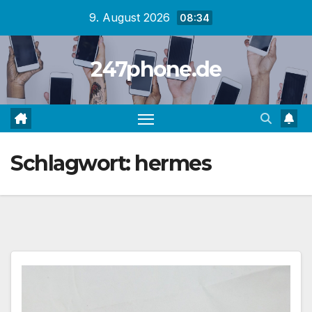
Zum
9. August 2026
08:34
Inhalt
springen
247phone.de
Schlagwort:
hermes