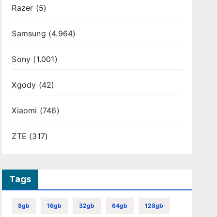
Razer
(5)
Samsung
(4.964)
Sony
(1.001)
Xgody
(42)
Xiaomi
(746)
ZTE
(317)
Tags
8gb
16gb
32gb
64gb
128gb