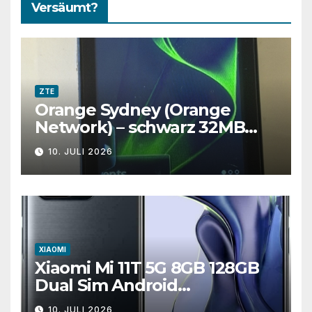
Versäumt?
ZTE
Orange Sydney (Orange
Network) – schwarz 32MB
3,2″ – Android ZTE
10. JULI 2026
Smartphone – 2G
XIAOMI
Xiaomi Mi 11T 5G 8GB 128GB
Dual Sim Android
Smartphone – Grau
10. JULI 2026