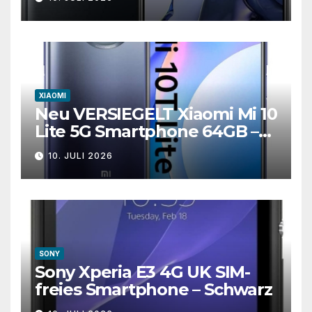
XIAOMI
Neu VERSIEGELT Xiaomi Mi 10
Lite 5G Smartphone 64GB –
atlantischblau
10. JULI 2026
SONY
Sony Xperia E3 4G UK SIM-
freies Smartphone – Schwarz