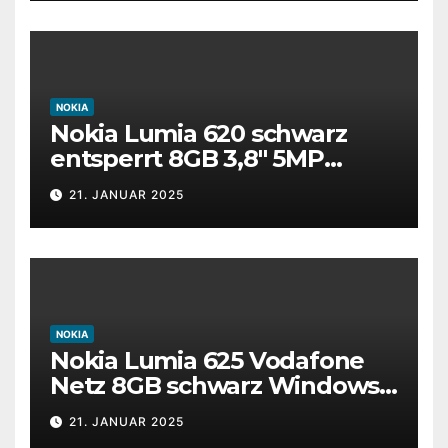
NOKIA
Nokia Lumia 620 schwarz
entsperrt 8GB 3,8″ 5MP
Windows Smartphone
21. JANUAR 2025
defekt #S02
NOKIA
Nokia Lumia 625 Vodafone
Netz 8GB schwarz Windows
Smartphone gesprungen
21. JANUAR 2025
unvollständig