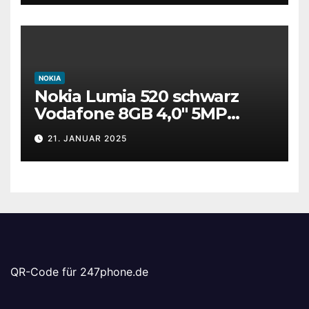
NOKIA
Nokia Lumia 520 schwarz
Vodafone 8GB 4,0″ 5MP
Windows Smartphone
21. JANUAR 2025
gesprungen defekt T
QR-Code für 247phone.de