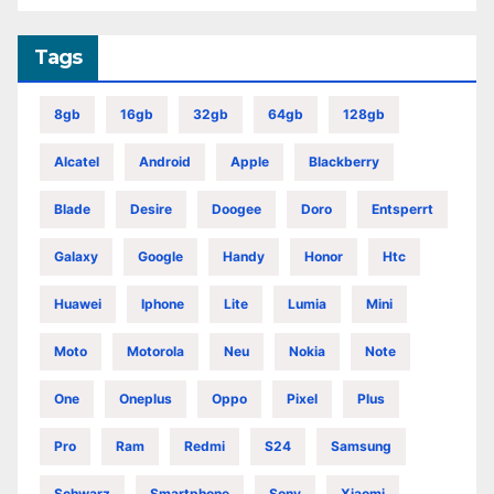
Tags
8gb
16gb
32gb
64gb
128gb
Alcatel
Android
Apple
Blackberry
Blade
Desire
Doogee
Doro
Entsperrt
Galaxy
Google
Handy
Honor
Htc
Huawei
Iphone
Lite
Lumia
Mini
Moto
Motorola
Neu
Nokia
Note
One
Oneplus
Oppo
Pixel
Plus
Pro
Ram
Redmi
S24
Samsung
Schwarz
Smartphone
Sony
Xiaomi