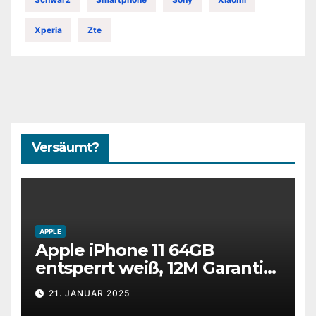
Xperia
Zte
Versäumt?
APPLE
Apple iPhone 11 64GB
entsperrt weiß, 12M Garantie,
SEHR GUT, 15% RABATT,
21. JANUAR 2025
JETZT KAUFEN!!