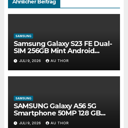
Ähnlicher Beitrag
SAMSUNG
Samsung Galaxy S23 FE Dual-
SIM 256GB Mint Android
Smartphone gut
JULI 9, 2026
AU THOR
SAMSUNG
SAMSUNG Galaxy A56 5G
Smartphone 50MP 128 GB
6,7″ Graphite NEU
JULI 9, 2026
AU THOR