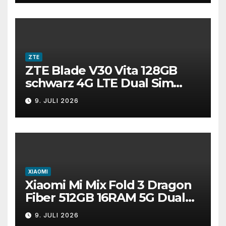
ZTE
ZTE Blade V30 Vita 128GB
schwarz 4G LTE Dual Sim
entsperrt Smartphone
9. JULI 2026
makellos A++
XIAOMI
Xiaomi Mi Mix Fold 3 Dragon
Fiber 512GB 16RAM 5G Dual
SIM entsperrt Smartphone
9. JULI 2026