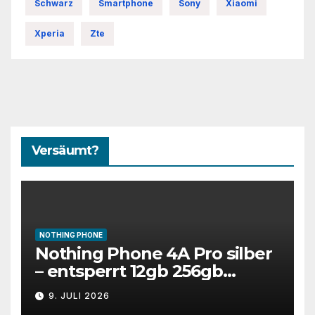
Schwarz
Smartphone
Sony
Xiaomi
Xperia
Zte
Versäumt?
NOTHING PHONE
Nothing Phone 4A Pro silber
– entsperrt 12gb 256gb
Smartphone Dual Sim
9. JULI 2026