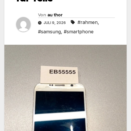
Von
au thor
#rahmen
,
JULI 9, 2026
#samsung
,
#smartphone