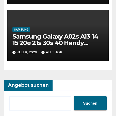
SAMSUNG
Samsung Galaxy A02s A13 14
15 20e 21s 30s 40 Handy
Simfree Mobilteil A+
JULI 9, 2026
AU THOR
Angebot suchen
Suchen