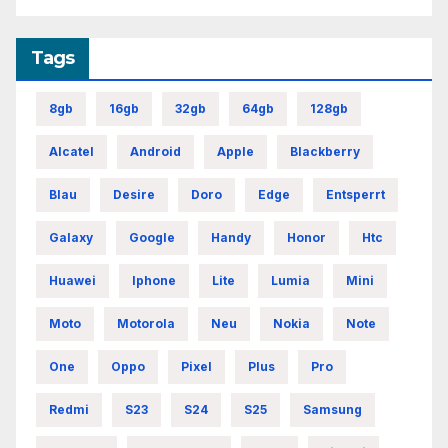
Tags
8gb
16gb
32gb
64gb
128gb
Alcatel
Android
Apple
Blackberry
Blau
Desire
Doro
Edge
Entsperrt
Galaxy
Google
Handy
Honor
Htc
Huawei
Iphone
Lite
Lumia
Mini
Moto
Motorola
Neu
Nokia
Note
One
Oppo
Pixel
Plus
Pro
Redmi
S23
S24
S25
Samsung