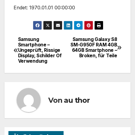
Endet: 1970.01.01 00:00:00
Samsung
Samsung Galaxy S8
Beitragsnavigation
Smartphone –
SM-G950F RAM 4GB
Ungeprüft, Rissige
64GB Smartphone –
Display, Schilder Of
Broken, für Teile
Verwendung
Von
au thor