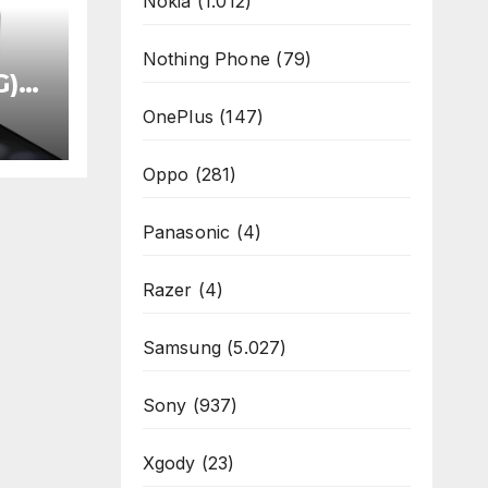
Nokia
(1.012)
Nothing Phone
(79)
G)
GB
OnePlus
(147)
R
ne
B
Oppo
(281)
Panasonic
(4)
Razer
(4)
Samsung
(5.027)
Sony
(937)
Xgody
(23)