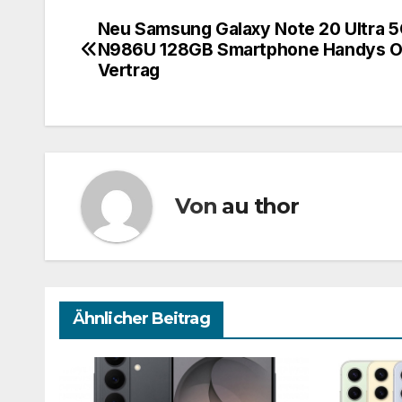
Neu Samsung Galaxy Note 20 Ultra 
Beitragsnavigation
N986U 128GB Smartphone Handys 
Vertrag
Von
au thor
Ähnlicher Beitrag