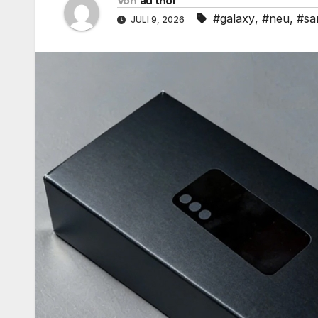
Von
au thor
#galaxy
,
#neu
,
#sa
JULI 9, 2026