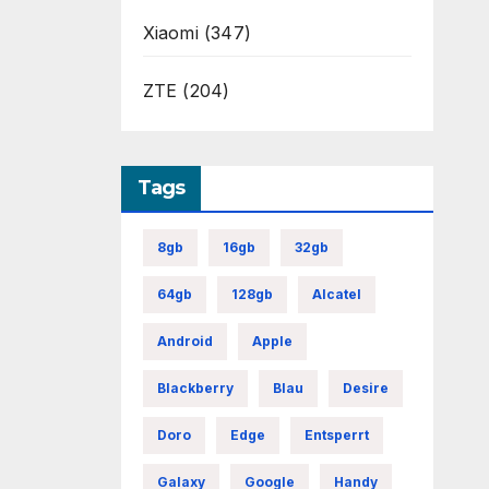
Xiaomi
(347)
ZTE
(204)
Tags
8gb
16gb
32gb
64gb
128gb
Alcatel
Android
Apple
Blackberry
Blau
Desire
Doro
Edge
Entsperrt
Galaxy
Google
Handy