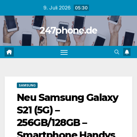
Zum
9. Juli 2026
05:30
Inhalt
springen
247phone.de
SAMSUNG
Neu Samsung Galaxy
S21 (5G) –
256GB/128GB –
Smartphone Handys