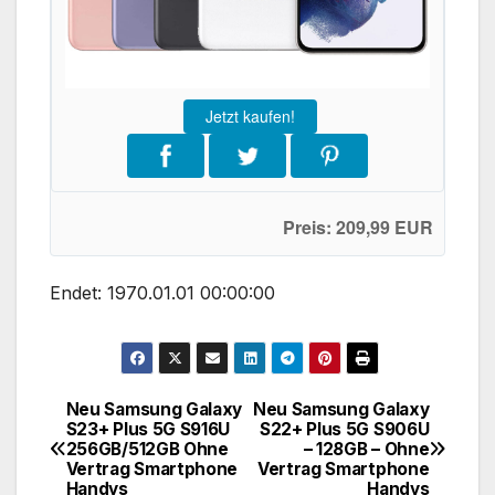
Jetzt kaufen!
Preis: 209,99 EUR
Endet: 1970.01.01 00:00:00
Neu Samsung Galaxy
Neu Samsung Galaxy
Beitragsnavigation
S23+ Plus 5G S916U
S22+ Plus 5G S906U
256GB/512GB Ohne
– 128GB – Ohne
Vertrag Smartphone
Vertrag Smartphone
Handys
Handys