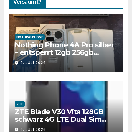
Versäumt?
NOTHING PHONE
Nothing Phone 4A Pro silber
– entsperrt 12gb 256gb
Smartphone Dual Sim
9. JULI 2026
ZTE
ZTE Blade V30 Vita 128GB
schwarz 4G LTE Dual Sim
entsperrt Smartphone
9. JULI 2026