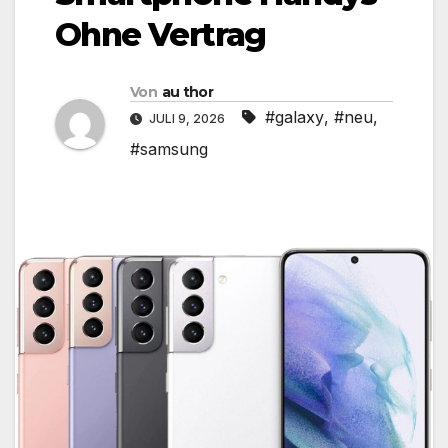
Ohne Vertrag
Von
au thor
#galaxy
,
#neu
,
JULI 9, 2026
#samsung