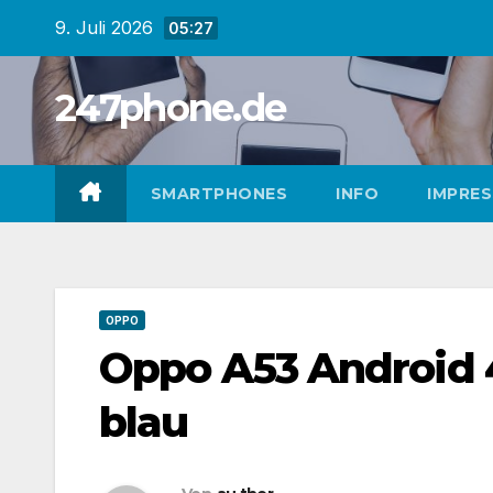
Zum
9. Juli 2026
05:27
Inhalt
springen
247phone.de
SMARTPHONES
INFO
IMPRE
OPPO
Oppo A53 Android 
blau