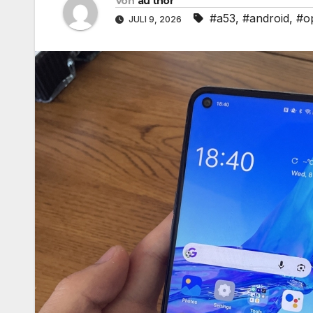
Von
au thor
#a53
,
#android
,
#o
JULI 9, 2026