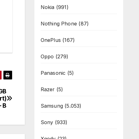
Nokia
(991)
Nothing Phone
(87)
OnePlus
(167)
Oppo
(279)
Panasonic
(5)
Razer
(5)
GB
rt)
– B
Samsung
(5.053)
Sony
(933)
Xgody
(23)