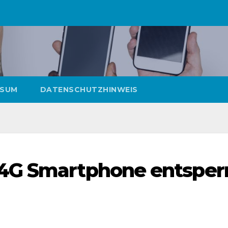
SSUM
DATENSCHUTZHINWEIS
4G Smartphone entsper