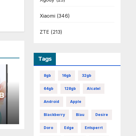
Xiaomi
(346)
ZTE
(213)
Tags
8gb
16gb
32gb
64gb
128gb
Alcatel
B
Android
Apple
ne
Blackberry
Blau
Desire
Doro
Edge
Entsperrt